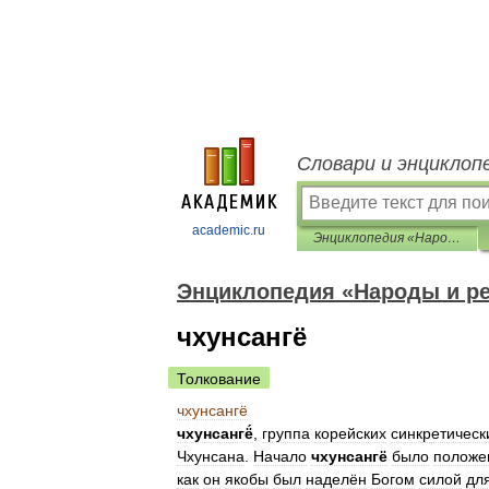
Словари и энциклоп
academic.ru
Энциклопедия «Народы и религии мира»
Энциклопедия «Народы и р
чхунсангё
Толкование
чхунсангё
чхунсангё́
,
группа
корейских
синкретическ
Чхунсана
.
Начало
чхунсангё
было
положе
как
он
якобы
был
наделён
Богом
силой
дл