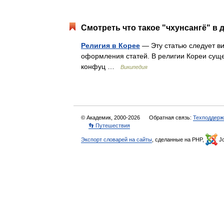
Смотреть что такое "чхунсангё" в 
Религия в Корее
— Эту статью следует в
оформления статей. В религии Кореи суще
конфуц …
Википедия
© Академик, 2000-2026
Обратная связь:
Техподдерж
👣 Путешествия
Экспорт словарей на сайты
, сделанные на PHP,
Jo