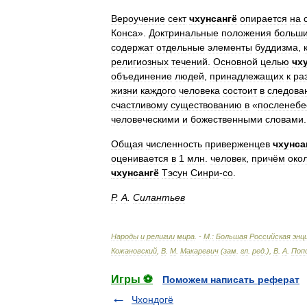
Вероучение
сект
чхунсангё
опирается
на
Конса
».
Доктринальные
положения
больши
содержат
отдельные
элементы
буддизма
,
религиозных
течений
.
Основной
целью
чх
объединение
людей
,
принадлежащих
к
ра
жизни
каждого
человека
состоит
в
следова
счастливому
существованию
в
«
посленебе
человеческими
и
божественными
словами
.
Общая
численность
приверженцев
чхунса
оценивается
в
1
млн
.
человек
,
причём
око
чхунсангё
Тэсун
Синри
-
со
.
Р
.
А
.
Силантьев
Народы
и
религии
мира
. -
М
.
:
Большая
Российская
энц
Кожановский
,
В
.
М
.
Макаревич
(
зам
.
гл
.
ред
.),
В
.
А
.
Поп
Игры ⚽
Поможем написать реферат
Чхондогё