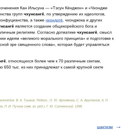
сочинения
Кан
Ильсуна
— «
Тэсун
Кёнджон
»
и
«
Чхонджи
нства
групп
чхунсангё
,
по
утверждению
их
идеологов
,
конфуцианства
,
а
также
чхондогё
,
чхонджока
и
других
унсангё
является
создание
общекорейского
бога
и
зличным
религиям
.
Согласно
догматике
чхунсангё
,
смысл
нии
идеям
«
великого
морального
принципа
»
и
подготовке
к
сной
эре
священного
слова
»,
которая
будет
управляться
нгё
,
относящихся
более
чем
к
70
различным
сектам
,
ло
650
тыс
.
из
них
принадлежат
к
самой
крупной
секте
иклопедия
.
В
.
А
.
Тишков
.
Редкол
.
:
О
.
Ю
.
Артемова
,
С
.
А
.
Арутюнов
,
А
.
Н
.
ов
,
П
.
И
.
Пучков
(
зам
.
гл
.
ред
.),
Г
.
Ю
.
Ситнянский
.
1998
.
шактизм