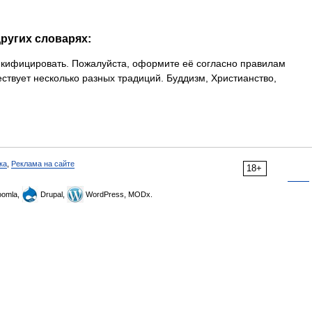
других словарях:
икифицировать. Пожалуйста, оформите её согласно правилам
ствует несколько разных традиций. Буддизм, Христианство,
ка
,
Реклама на сайте
18+
omla,
Drupal,
WordPress, MODx.