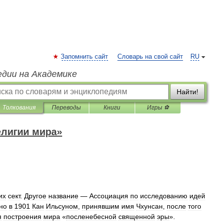
Запомнить сайт
Словарь на свой сайт
RU
едии на Академике
Найти!
Толкования
Переводы
Книги
Игры ⚽
елигии мира»
их
сект
.
Другое
название
—
Ассоциация
по
исследованию
идей
но
в
1901
Кан
Ильсуном
,
принявшим
имя
Чхунсан
,
после
того
я
построения
мира
«
посленебесной
священной
эры
».